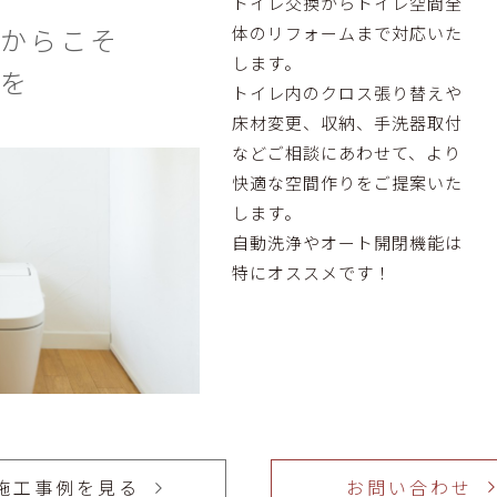
トイレ交換からトイレ空間全
お問い合わせ
からこそ
体のリフォームまで対応いた
します。
を
お問い合わせ
平日・土・祝 8:00~1
トイレ内のクロス張り替えや
0538-86-6841
毎週日曜定休日
床材変更、収納、手洗器取付
などご相談にあわせて、より
平日・土・祝 8:00~1
0538-86-6841
快適な空間作りをご提案いた
毎週日曜定休日
します。
自動洗浄やオート開閉機能は
特にオススメです！
施工事例を見る
お問い合わせ