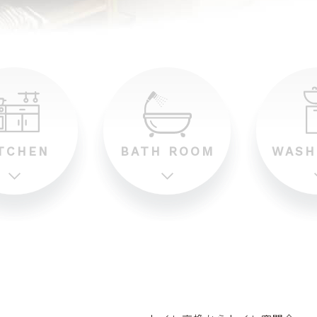
公共下水切替工事
浄化槽から下水工事への切り替
え
ポンプ工事
給水ポンプ工事・排水ポンプ工
TCHEN
BATH ROOM
WASH
事
まずは気軽に
ご相談ください。
まずは気軽に
ご相談ください。