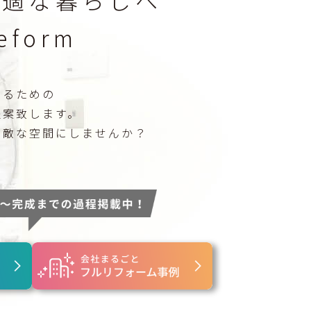
form
くるための
提案致します。
素敵な空間にしませんか？
。
雨水工事
住宅・店舗・工場雨水配管工事