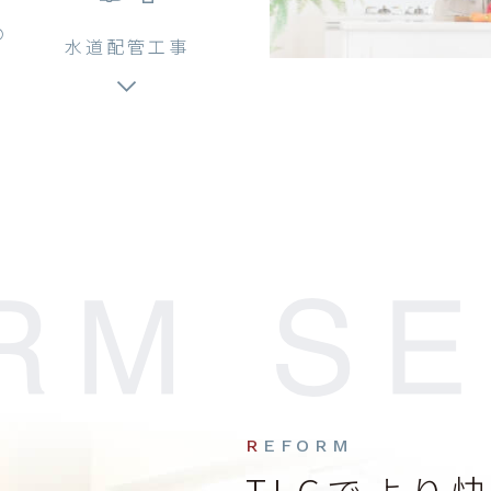
の
水道配管工事
REFORM
TLGでより